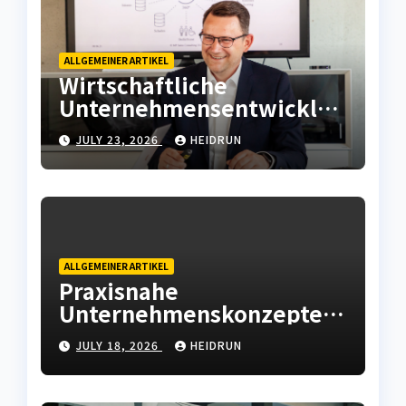
ALLGEMEINER ARTIKEL
Wirtschaftliche
Unternehmensentwicklun
g mit moderner
JULY 23, 2026
HEIDRUN
Betriebsstrategie
ALLGEMEINER ARTIKEL
Praxisnahe
Unternehmenskonzepte
mit wirtschaftlicher
JULY 18, 2026
HEIDRUN
Weitsicht