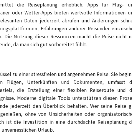
fsmittel die Reiseplanung erheblich. Apps für Flug- u
laner oder Wetter-Apps bieten wertvolle Informationen u
relevanten Daten jederzeit abrufen und Änderungen schne
tungsplattformen, Erfahrungen anderer Reisender einzuseh
n. Die Nutzung dieser Ressourcen macht die Reise nicht n
reude, da man sich gut vorbereitet fühlt.
lüssel zu einer stressfreien und angenehmen Reise. Sie begin
von Flügen, Unterkünften und Dokumenten, umfasst d
ziels, die Erstellung einer flexiblen Reiseroute und d
gnisse. Moderne digitale Tools unterstützen diesen Proze
ende jederzeit den Überblick behalten. Wer seine Reise g
 genießen, ohne von Unsicherheiten oder organisatorisch
h ist die Investition in eine durchdachte Reiseplanung d
 unvergesslichen Urlaub.