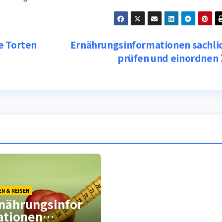
e Torten
Ernährungsinformationen sachli
prüfen und einordnen
EN & REISEN
nährungsinfor
tionen