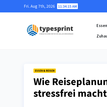
Skip
Fri. Aug 7th, 2026
11:34:16 AM
to
content
Essen
Zuha
ESSEN & REISEN
Wie Reiseplanun
stressfrei macht