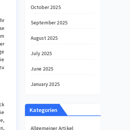
October 2025
hr
September 2025
se
em
August 2025
er
ge
July 2025
ie
zu
June 2025
January 2025
ck
Kategorien
ie
e,
n,
Allgemeiner Artikel