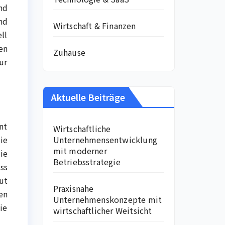
nd
nd
Wirtschaft & Finanzen
ll
en
Zuhause
ur
Aktuelle Beiträge
nt
Wirtschaftliche
Unternehmensentwicklung
ie
mit moderner
ie
Betriebsstrategie
ss
ut
Praxisnahe
en
Unternehmenskonzepte mit
ie
wirtschaftlicher Weitsicht