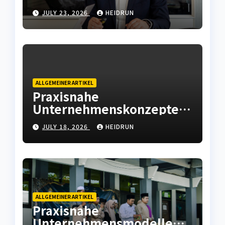
g mit moderner
JULY 23, 2026
HEIDRUN
Betriebsstrategie
ALLGEMEINER ARTIKEL
Praxisnahe
Unternehmenskonzepte
mit wirtschaftlicher
JULY 18, 2026
HEIDRUN
Weitsicht
ALLGEMEINER ARTIKEL
Praxisnahe
Unternehmensmodelle