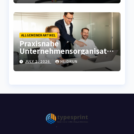
ALLGEMEINER ARTIKEL
Praxisnahe
Unternehmensorganisatio
n mit effizienter
JULY 2, 2026
HEIDRUN
Ablaufkompetenz