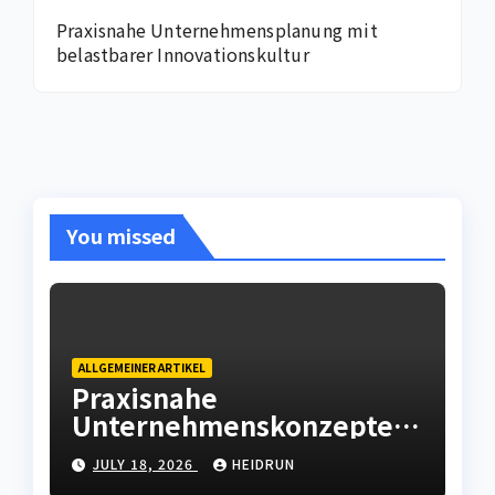
Praxisnahe Unternehmensplanung mit
belastbarer Innovationskultur
You missed
ALLGEMEINER ARTIKEL
Praxisnahe
Unternehmenskonzepte
mit wirtschaftlicher
JULY 18, 2026
HEIDRUN
Weitsicht