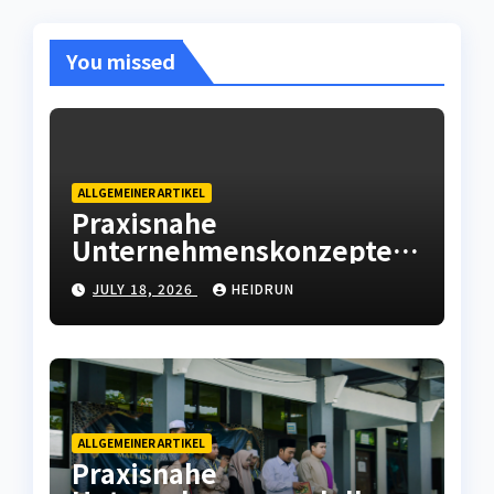
You missed
ALLGEMEINER ARTIKEL
Praxisnahe
Unternehmenskonzepte
mit wirtschaftlicher
JULY 18, 2026
HEIDRUN
Weitsicht
ALLGEMEINER ARTIKEL
Praxisnahe