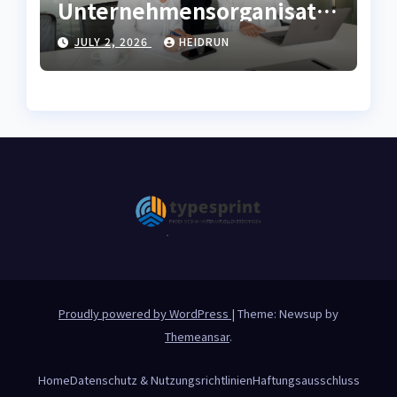
Unternehmensorganisatio
n mit effizienter
JULY 2, 2026
HEIDRUN
Ablaufkompetenz
Proudly powered by WordPress
|
Theme: Newsup by
Themeansar
.
Home
Datenschutz & Nutzungsrichtlinien
Haftungsausschluss