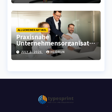
ALLGEMEINER ARTIKEL
Praxisnahe
Unternehmensorganisatio
n mit effizienter
JULY 2, 2026
HEIDRUN
Ablaufkompetenz