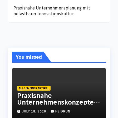
Praxisnahe Unternehmensplanung mit
belastbarer Innovationskultur
You missed
ALLGEMEINER ARTIKEL
Praxisnahe
Unternehmenskonzepte
mit wirtschaftlicher
JULY 18, 2026
HEIDRUN
Weitsicht