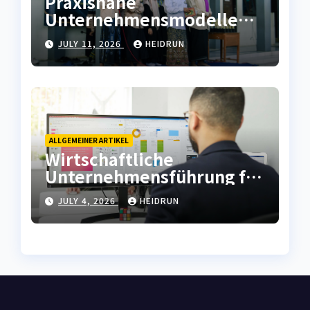
Praxisnahe
Unternehmensmodelle
für wirtschaftliche
JULY 11, 2026
HEIDRUN
Prozesssicherheit
ALLGEMEINER ARTIKEL
Wirtschaftliche
Unternehmensführung für
moderne
JULY 4, 2026
HEIDRUN
Strukturentwicklung