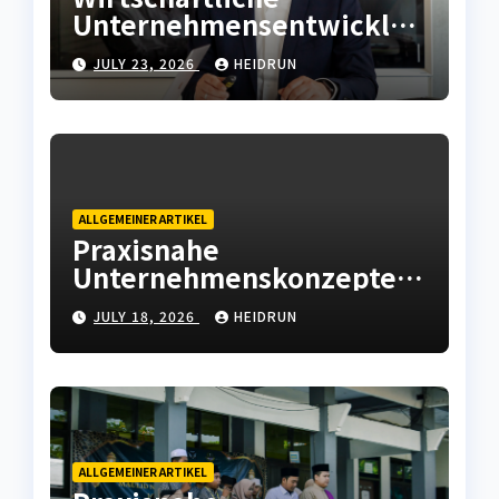
Unternehmensentwicklun
g mit moderner
JULY 23, 2026
HEIDRUN
Betriebsstrategie
ALLGEMEINER ARTIKEL
Praxisnahe
Unternehmenskonzepte
mit wirtschaftlicher
JULY 18, 2026
HEIDRUN
Weitsicht
ALLGEMEINER ARTIKEL