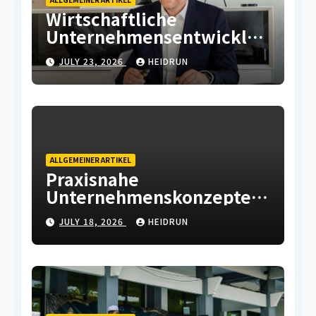
Wirtschaftliche
Unternehmensentwicklun
g mit moderner
JULY 23, 2026
HEIDRUN
Betriebsstrategie
ALLGEMEINER ARTIKEL
Praxisnahe
Unternehmenskonzepte
mit wirtschaftlicher
JULY 18, 2026
HEIDRUN
Weitsicht