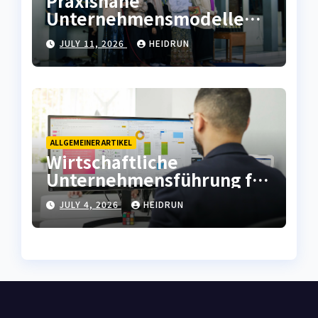
Praxisnahe
Unternehmensmodelle
für wirtschaftliche
JULY 11, 2026
HEIDRUN
Prozesssicherheit
ALLGEMEINER ARTIKEL
Wirtschaftliche
Unternehmensführung für
moderne
JULY 4, 2026
HEIDRUN
Strukturentwicklung