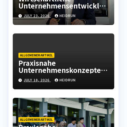
Unternehmensentwicklun
g mit moderner
JULY 23, 2026
HEIDRUN
Betriebsstrategie
ALLGEMEINER ARTIKEL
Praxisnahe
Unternehmenskonzepte
mit wirtschaftlicher
JULY 18, 2026
HEIDRUN
Weitsicht
ALLGEMEINER ARTIKEL