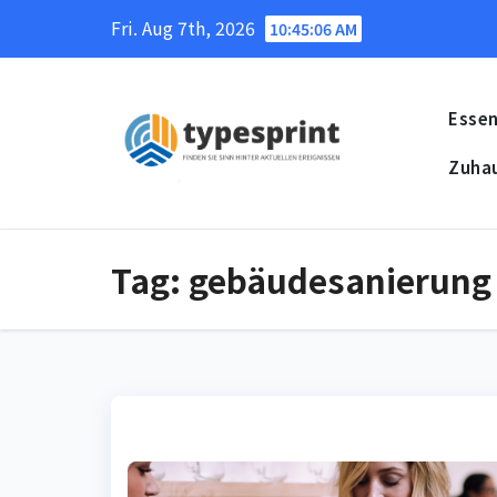
Skip
Fri. Aug 7th, 2026
10:45:07 AM
to
content
Essen
Zuha
Tag:
gebäudesanierung