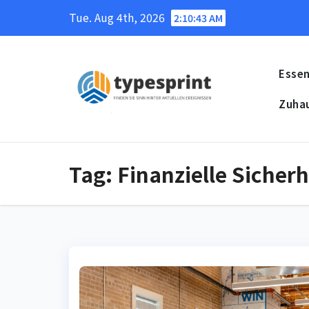
Skip
Tue. Aug 4th, 2026
2:10:44 AM
to
content
Essen
Zuha
Tag:
Finanzielle Sicherh