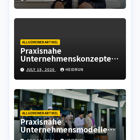
Betriebsstrategie
ALLGEMEINER ARTIKEL
Praxisnahe
Unternehmenskonzepte
mit wirtschaftlicher
JULY 18, 2026
HEIDRUN
Weitsicht
ALLGEMEINER ARTIKEL
Praxisnahe
Unternehmensmodelle
für wirtschaftliche