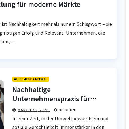
klung für moderne Märkte
 ist Nachhaltigkeit mehr als nur ein Schlagwort – sie
gfristigen Erfolg und Relevanz. Unternehmen, die
ieren,…
ALLGEMEINER ARTIKEL
Nachhaltige
Unternehmenspraxis für
moderne Betriebe
MARCH 28, 2026
HEIDRUN
In einer Zeit, in der Umweltbewusstsein und
soziale Gerechtigkeit immer stärker in den