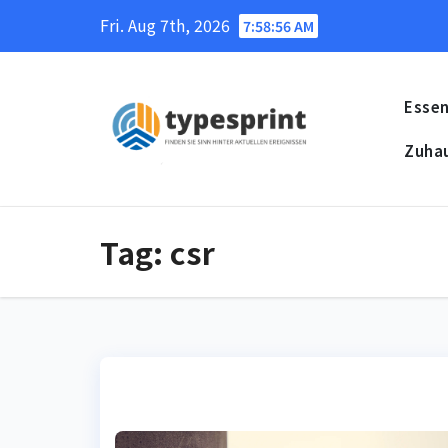
Skip
Fri. Aug 7th, 2026
7:58:57 AM
to
content
Essen
Zuha
Tag:
csr