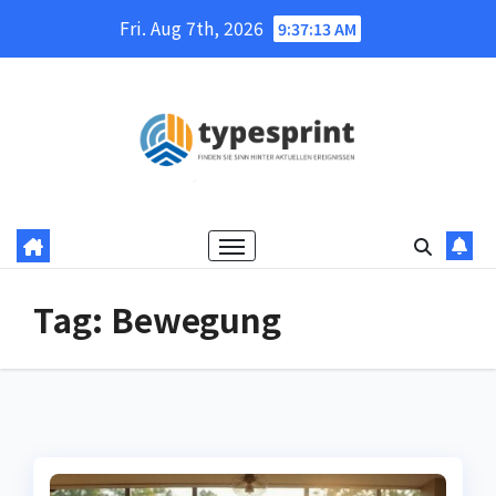
Skip
Fri. Aug 7th, 2026
9:37:13 AM
to
content
Tag:
Bewegung