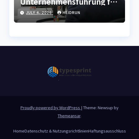
Unternehmensführung für
moderne
JULY 4, 2026
HEIDRUN
Strukturentwicklung
Proudly powered by WordPress
|
Theme: Newsup by
Themeansar
.
Home
Datenschutz & Nutzungsrichtlinien
Haftungsausschluss