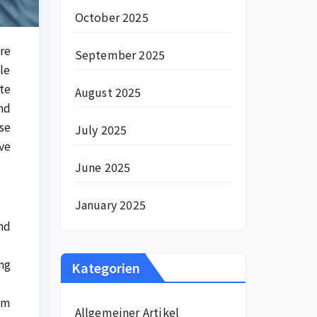
October 2025
re
September 2025
le
te
August 2025
nd
se
July 2025
ve
June 2025
January 2025
nd
ng
Kategorien
em
Allgemeiner Artikel