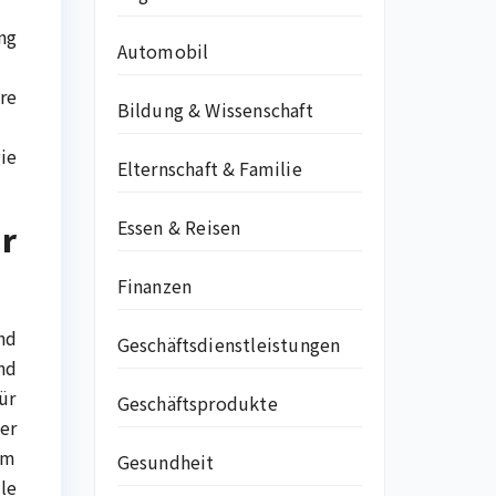
ng
Automobil
re
Bildung & Wissenschaft
ie
Elternschaft & Familie
Essen & Reisen
r
Finanzen
nd
Geschäftsdienstleistungen
nd
ür
Geschäftsprodukte
er
um
Gesundheit
le