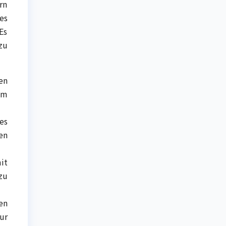
rn
es
Es
zu
en
um
es
en
it
zu
en
ur