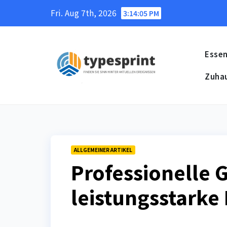
Skip
Fri. Aug 7th, 2026
3:14:06 PM
to
content
Essen
Zuha
ALLGEMEINER ARTIKEL
Professionelle 
leistungsstarke