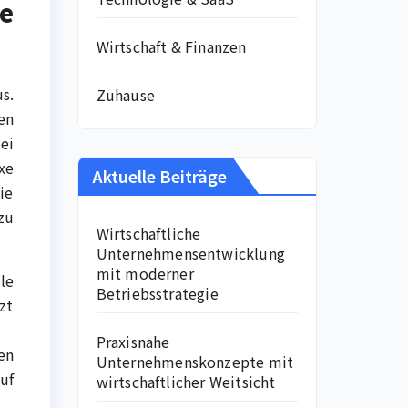
e
Wirtschaft & Finanzen
s.
Zuhause
en
ei
xe
Aktuelle Beiträge
ie
zu
Wirtschaftliche
Unternehmensentwicklung
mit moderner
le
Betriebsstrategie
zt
Praxisnahe
en
Unternehmenskonzepte mit
uf
wirtschaftlicher Weitsicht