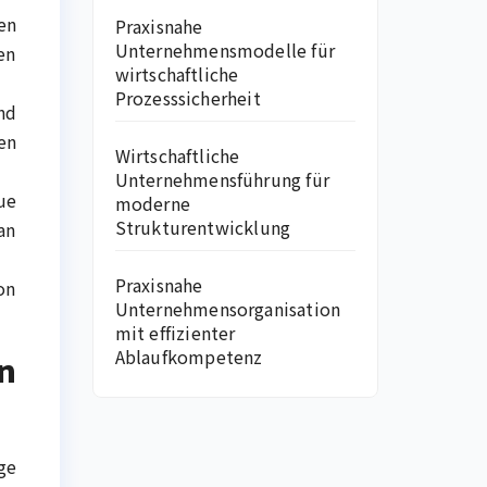
en
Praxisnahe
Unternehmensmodelle für
en
wirtschaftliche
Prozesssicherheit
nd
en
Wirtschaftliche
Unternehmensführung für
ue
moderne
Strukturentwicklung
an
Praxisnahe
on
Unternehmensorganisation
mit effizienter
Ablaufkompetenz
n
ge