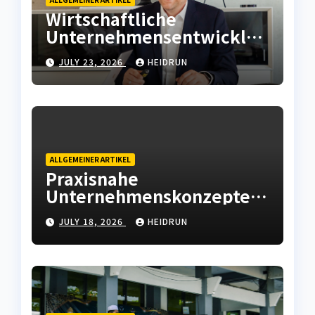
Wirtschaftliche
Unternehmensentwicklun
g mit moderner
JULY 23, 2026
HEIDRUN
Betriebsstrategie
ALLGEMEINER ARTIKEL
Praxisnahe
Unternehmenskonzepte
mit wirtschaftlicher
JULY 18, 2026
HEIDRUN
Weitsicht