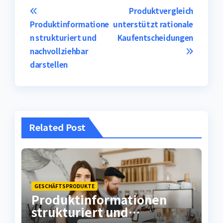
Post
Produktvergleich
Produktinformatione
unterstützt rationale
navigation
n strukturiert und
Kaufentscheidungen
nachvollziehbar
darstellen
Related Post
GESCHÄFTSPRODUKTE
Produktinformationen
strukturiert und