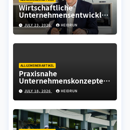
Wirtschaftliche
Unternehmensentwicklun
g mit moderner
JULY 23, 2026
HEIDRUN
Betriebsstrategie
ALLGEMEINER ARTIKEL
Praxisnahe
Unternehmenskonzepte
mit wirtschaftlicher
JULY 18, 2026
HEIDRUN
Weitsicht