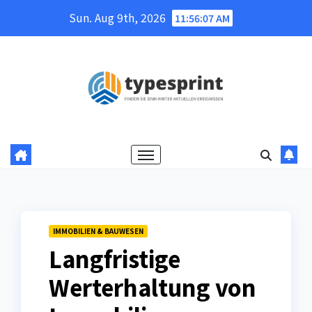
Skip
Sun. Aug 9th, 2026
11:56:08 AM
to
content
IMMOBILIEN & BAUWESEN
Langfristige
Werterhaltung von