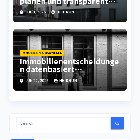
planen und transparent
umsetzen
JUL 8, 2025
HEIDRUN
IMMOBILIEN & BAUWESEN
Immobilienentscheidunge
n datenbasiert
vorbereiten
JUN 27, 2025
HEIDRUN