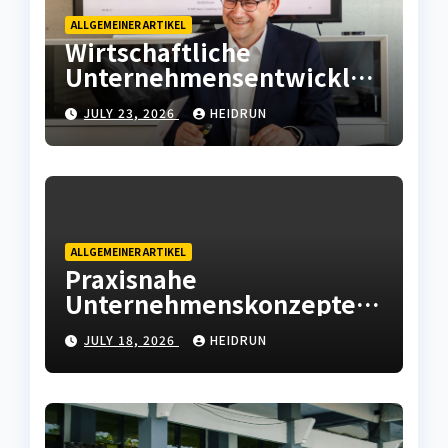
ALLGEMEINER ARTIKEL
Wirtschaftliche
Unternehmensentwicklun
g mit moderner
JULY 23, 2026
HEIDRUN
Betriebsstrategie
ALLGEMEINER ARTIKEL
Praxisnahe
Unternehmenskonzepte
mit wirtschaftlicher
JULY 18, 2026
HEIDRUN
Weitsicht