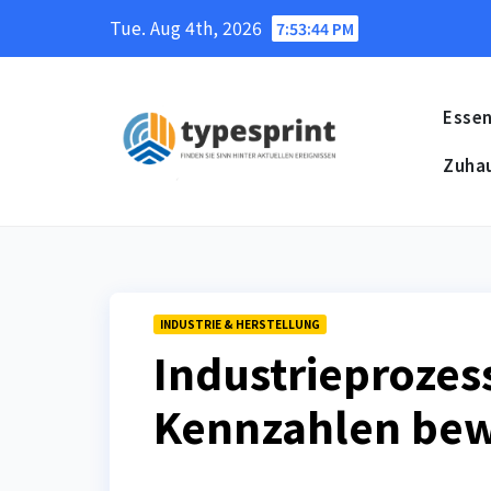
Skip
Tue. Aug 4th, 2026
7:53:45 PM
to
content
Essen
Zuha
INDUSTRIE & HERSTELLUNG
Industrieprozes
Kennzahlen bew