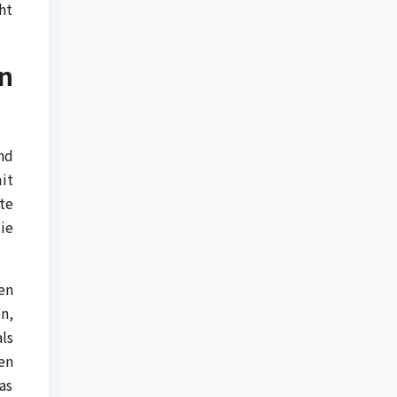
ht
n
nd
it
te
ie
en
n,
ls
en
as