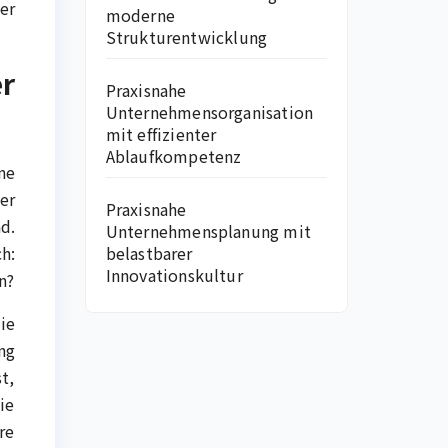
er
moderne
Strukturentwicklung
r
Praxisnahe
Unternehmensorganisation
mit effizienter
Ablaufkompetenz
ine
er
Praxisnahe
d.
Unternehmensplanung mit
belastbarer
h:
Innovationskultur
n?
ie
ng
t,
ie
re